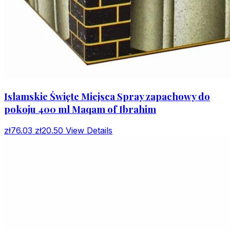
Islamskie Święte Miejsca Spray zapachowy do
pokoju 400 ml Maqam of Ibrahim
zł76.03
zł20.50
View Details