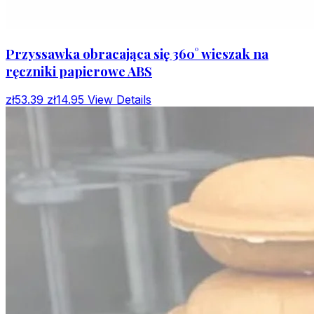
Przyssawka obracająca się 360° wieszak na
ręczniki papierowe ABS
zł53.39
zł14.95
View Details