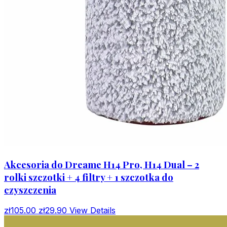
Akcesoria do Dreame H14 Pro, H14 Dual – 2
rolki szczotki + 4 filtry + 1 szczotka do
czyszczenia
zł105.00
zł29.90
View Details