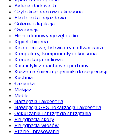
Baterie i ładowarki
Czytniki e-booków i akcesoria
Elektronika pojazdowa
Golenie i depilacja
Gwarancje
Hi-Fi i domowy sprzęt audio
Kąpiel i higiena
Kina domowe, telewizory i odtwarzacze
Komputery, komponenty i akcesoria
Komunikacja radiowa
Kosmetyki zapachowe i perfumy
Kosze na śmieci i pojemniki do segregacji
Kuchnia
Łazienka
Makijaż
Meble
Narzędzia i akcesoria
Nawigacja GPS, lokalizacja i akcesoria
Odkurzanie i sprzęt do sprzątania
Pielęgnacja skóry
Pielęgnacja włosów
Pranie i prasowanie