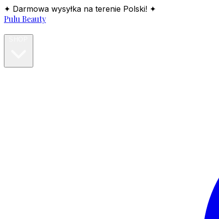
✦ Darmowa wysyłka na terenie Polski! ✦
Pulu Beauty
HOME
SHOP
BLOG
ABOUT
CONTACT