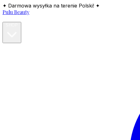
✦ Darmowa wysyłka na terenie Polski! ✦
Pulu Beauty
HOME
SHOP
BLOG
ABOUT
CONTACT