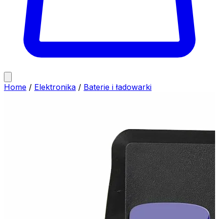
Home
/
Elektronika
/
Baterie i ładowarki