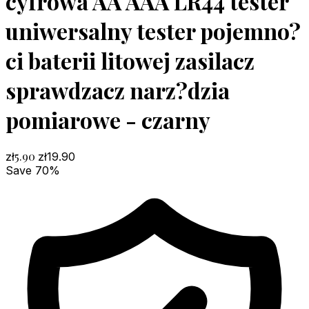
cyfrowa AA AAA LR44 tester
uniwersalny tester pojemno?
ci baterii litowej zasilacz
sprawdzacz narz?dzia
pomiarowe - czarny
5.90
zł
zł
19.90
Save 70%