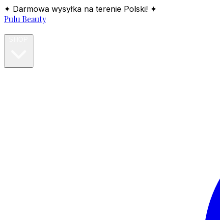
✦ Darmowa wysyłka na terenie Polski! ✦
Pulu Beauty
HOME
SHOP
BLOG
ABOUT
CONTACT