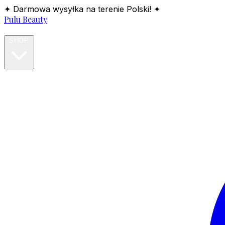
✦ Darmowa wysyłka na terenie Polski! ✦
Pulu Beauty
HOME
SHOP
BLOG
ABOUT
CONTACT