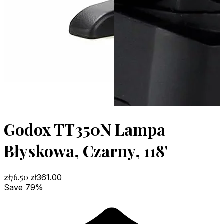
Godox TT350N Lampa
Błyskowa, Czarny, 118'
76.50
zł
zł
361.00
Save 79%