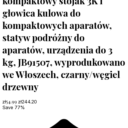
kompaktowy stojak 3K i
głowica kulowa do
kompaktowych aparatów,
statyw podróżny do
aparatów, urządzenia do 3
kg, JB91507, wyprodukowano
we Włoszech, czarny/węgiel
drzewny
54.99
zł
zł
244.20
Save 77%