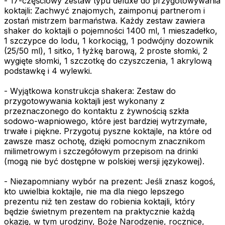
- 17-częściowy zestaw typu deluxe do przygotowywania
koktajli: Zachwyć znajomych, zaimponuj partnerom i
zostań mistrzem barmaństwa. Każdy zestaw zawiera
shaker do koktajli o pojemności 1400 ml, 1 mieszadełko,
1 szczypce do lodu, 1 korkociąg, 1 podwójny dozownik
(25/50 ml), 1 sitko, 1 łyżkę barową, 2 proste słomki, 2
wygięte słomki, 1 szczotkę do czyszczenia, 1 akrylową
podstawkę i 4 wylewki.
- Wyjątkowa konstrukcja shakera: Zestaw do
przygotowywania koktajli jest wykonany z
przeznaczonego do kontaktu z żywnością szkła
sodowo-wapniowego, które jest bardziej wytrzymałe,
trwałe i piękne. Przygotuj pyszne koktajle, na które od
zawsze masz ochotę, dzięki pomocnym znacznikom
milimetrowym i szczegółowym przepisom na drinki
(mogą nie być dostępne w polskiej wersji językowej).
- Niezapomniany wybór na prezent: Jeśli znasz kogoś,
kto uwielbia koktajle, nie ma dla niego lepszego
prezentu niż ten zestaw do robienia koktajli, który
będzie świetnym prezentem na praktycznie każdą
okazję, w tym urodziny, Boże Narodzenie, rocznice,