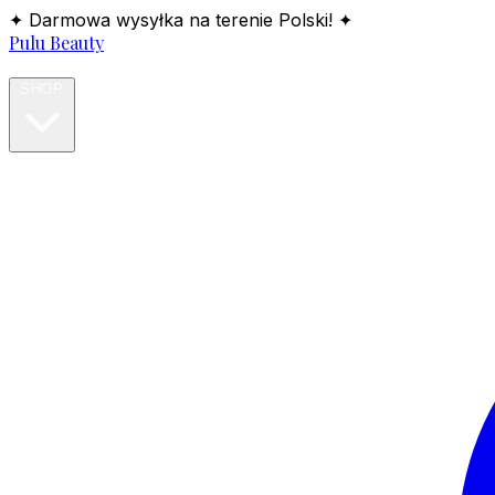
✦ Darmowa wysyłka na terenie Polski! ✦
Pulu Beauty
HOME
SHOP
BLOG
ABOUT
CONTACT