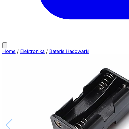
Home
/
Elektronika
/
Baterie i ładowarki