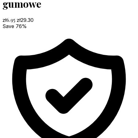
gumowe
6.95
zł
zł
29.30
Save 76%