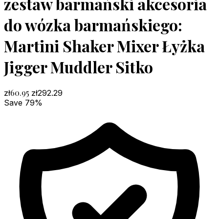
zestaw barmański akcesoria
do wózka barmańskiego:
Martini Shaker Mixer Łyżka
Jigger Muddler Sitko
60.95
zł
zł
292.29
Save 79%