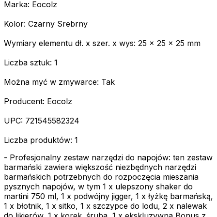
Marka: Eocolz
Kolor: Czarny Srebrny
Wymiary elementu dł. x szer. x wys: 25 x 25 x 25 mm
Liczba sztuk: 1
Można myć w zmywarce: Tak
Producent: Eocolz
UPC: 721545582324
Liczba produktów: 1
- Profesjonalny zestaw narzędzi do napojów: ten zestaw
barmański zawiera większość niezbędnych narzędzi
barmańskich potrzebnych do rozpoczęcia mieszania
pysznych napojów, w tym 1 x ulepszony shaker do
martini 750 ml, 1 x podwójny jigger, 1 x łyżkę barmańską,
1 x błotnik, 1 x sitko, 1 x szczypce do lodu, 2 x nalewak
do likierów, 1 x korek. śruba, 1 x ekskluzywna Bonus z