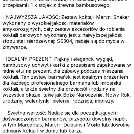
przepisami i 1 x stojak z drewna bambusowego.
- NAJWYŻSZA JAKOŚĆ: Zestaw koktajli Martini Shaker
wykonany z wysokiej jakości materiałów
antykorozyjnych, cały zestaw akcesoriów do robienia
koktajli barowych wykonany jest z najwyższej jakości
stopu stali nierdzewnej: SS304, nadaje się do mycia w
zmywarce.
- IDEALNY PREZENT: Piękny i elegancki wygląd,
bambusowy uchwyt i kartki z przepisami zapakowane w
ładne etui na prezent, dla zabawy podczas mieszania
koktajli. Ten zestaw barmański jest idealnym prezentem
dla każdego profesjonalnego barmana lub miłośnika
koktajli, a także świetny dla przyjaciół i rodziny na
wszystkie okazje, takie jak Boże Narodzenie, Nowy Rok,
urodziny, walentynki, pielenie, rocznica, imprezy.
- ️ Świetna wartość: Nadaje się dla początkujących i
doświadczonych barmanów, przygotuj dowolny napój,
w tym Margaritas, Martini, Daiquiris i Mojito lub dowolne
odmiany koktajli w domu lub barze.