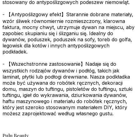
stosowany do antypoślizgowych podeszew niemowląt.
- 【Antypoślizgowy efekt】Starannie dobrane materiały,
wzór śliwek równomiernie rozmieszczony, klarowna
faktura, mocny chwyt, utrzymuje dywan na miejscu, aby
zapobiec skupianiu się i ślizganiu się. Idealny do
dywanów, poduszek, poduszek na sofy, toreb do golfa,
legowisk dla kotów i innych antypoślizgowych
podkładek.
- 【Wszechstronne zastosowanie】Nadaje się do
wszystkich rodzajów dywanów i podłóg, takich jak
laminat, płytki lub podłogi drewniane. Nasza podkładka
może być używana do robótek ręcznych, dekoracji
domu, maszyn do tuftingu, pistoletów do tuftingu, sztuki
tuftingu, igieł do wykrawania, dziurkowania dywanów,
haftu maszynowego i materiału do robótek ręcznych,
który jest szeroko stosowanym materiałem DIY, który
możesz zaprojektować według własnego gustu.
Pulu Beauty