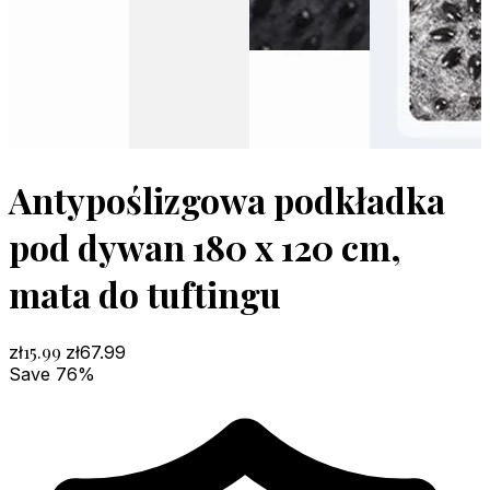
Antypoślizgowa podkładka
pod dywan 180 x 120 cm,
mata do tuftingu
15.99
zł
zł
67.99
Save 76%