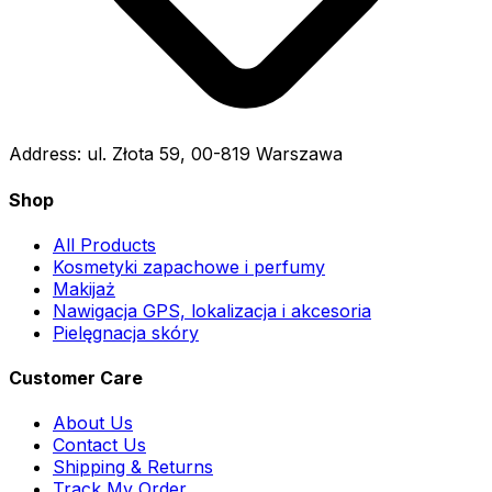
Address:
ul. Złota 59, 00-819 Warszawa
Shop
All Products
Kosmetyki zapachowe i perfumy
Makijaż
Nawigacja GPS, lokalizacja i akcesoria
Pielęgnacja skóry
Customer Care
About Us
Contact Us
Shipping & Returns
Track My Order