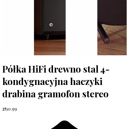
Półka HiFi drewno stal 4-
kondygnacyjna haczyki
drabina gramofon stereo
10.99
zł