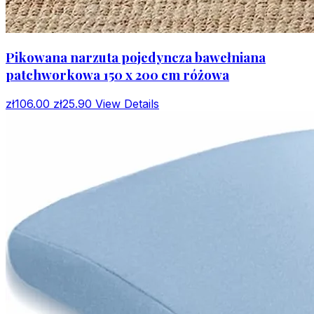
Pikowana narzuta pojedyncza bawełniana
patchworkowa 150 x 200 cm różowa
zł106.00
zł25.90
View Details