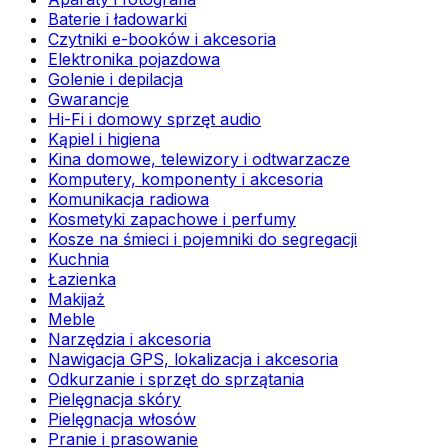
Baterie i ładowarki
Czytniki e-booków i akcesoria
Elektronika pojazdowa
Golenie i depilacja
Gwarancje
Hi-Fi i domowy sprzęt audio
Kąpiel i higiena
Kina domowe, telewizory i odtwarzacze
Komputery, komponenty i akcesoria
Komunikacja radiowa
Kosmetyki zapachowe i perfumy
Kosze na śmieci i pojemniki do segregacji
Kuchnia
Łazienka
Makijaż
Meble
Narzędzia i akcesoria
Nawigacja GPS, lokalizacja i akcesoria
Odkurzanie i sprzęt do sprzątania
Pielęgnacja skóry
Pielęgnacja włosów
Pranie i prasowanie